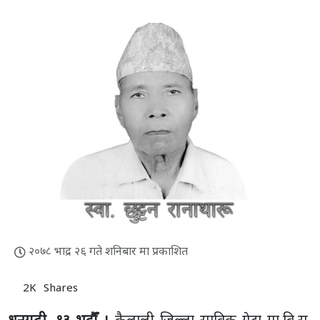
२०७८ भाद्र २६ गते शनिबार मा प्रकाशित
2K
Shares
धनगढी, १३ भदाैँ ।
कैलाली जिल्ला साविक गेटा गा.वि.स.