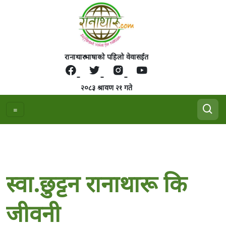
रानाथारु भाषाको पहिलो वेवासईत
२०८३ श्रावण २१ गते
स्वा.छुट्टन रानाथारू कि
जीवनी