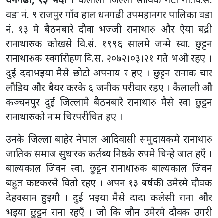
वडा नं. ९ राजपुर गाँव हाल धनगढी उपमहानगर पालिका वडा
नं. १३ मे बैठनबारे दौवा भज्जी रानाथारु और ऐया बद्री
रानाथारुक कोखसे वि.सं. १९९६ सालमे जन्मे स्वा. छुट्टन
रानाथारुक स्वर्गारोहण वि.स. २०७२।०३।२१ गते भओ रहए ।
दुई ददाभइया मैसे छोटो अपनाय र हए । छुट्टन रानाक चार
लौडिय और बैयर करके ६ जनीक परीवार रहए । कैलाली औ
कञ्चनपुर दुई जिल्लामे बैठनबारे रानाथारु मैसे स्वा छुट्टन
रानाथारुको नाम चिरपरीचित हए ।
उनके जिल्ला बाहेर नेपाल आदिवासी समुदायकमे रानाथारु
जातिक समाज सुधारक कर्तब्य निष्ठके रुपमे चिन्हे जात हएँ ।
बाल्यकाल जिवन स्वा. छुट्टन रानाथारुक बाल्यकाल जिवन
बहुत कष्टकरसे वितो रहए । अपन १३ बर्षकी उमेरमे दौवक
देहवसान हुइगौ । दुई भइया मैसे दादा कलेसी राना और
भइया छुट्टन राना रहएँ । जो कि जौन उमेरमे दौवक उगरी