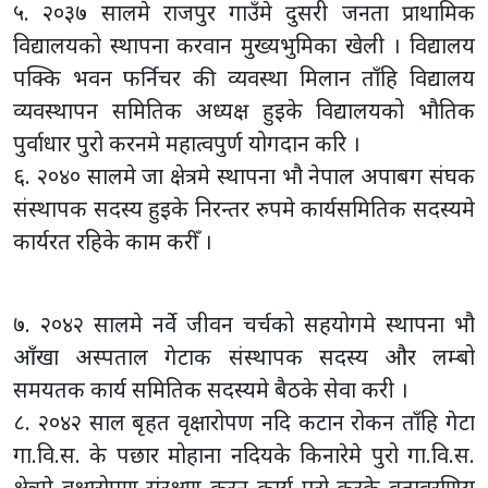
५. २०३७ सालमे राजपुर गाउँमे दुसरी जनता प्राथामिक
विद्यालयको स्थापना करवान मुख्यभुमिका खेली । विद्यालय
पक्कि भवन फर्निचर की व्यवस्था मिलान ताँहि विद्यालय
व्यवस्थापन समितिक अध्यक्ष हुइके विद्यालयको भौतिक
पुर्वाधार पुरो करनमे महात्वपुर्ण योगदान करि ।
६. २०४० सालमे जा क्षेत्रमे स्थापना भौ नेपाल अपाबग संघक
संस्थापक सदस्य हुइके निरन्तर रुपमे कार्यसमितिक सदस्यमे
कार्यरत रहिके काम करीँ ।
७. २०४२ सालमे नर्वे जीवन चर्चको सहयोगमे स्थापना भौ
आँखा अस्पताल गेटाक संस्थापक सदस्य और लम्बो
समयतक कार्य समितिक सदस्यमे बैठके सेवा करी ।
८. २०४२ साल बृहत वृक्षारोपण नदि कटान रोकन ताँहि गेटा
गा.वि.स. के पछार मोहाना नदियके किनारेमे पुरो गा.वि.स.
क्षेत्रमे वृक्षारोपण संरक्षण करन कार्य पुरो करके वतावरणिय