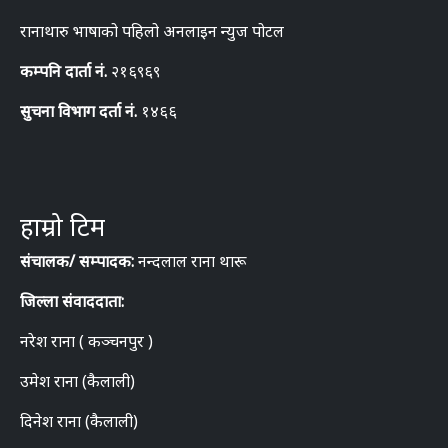
रानाथारु भाषाको पहिलो अनलाइन न्युज पोटल
कम्पनि दार्ता नं.
२१६९६९
सुचना विभाग दर्ता नं.
१४६६
हाम्रो टिम
संचालक/ सम्पादक:
नन्दलाल राना थारू
जिल्ला संवाददाता:
नरेश राना ( कञ्चनपुर )
उमेश राना (कैलाली)
दिनेश राना (कैलाली)