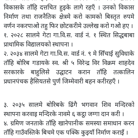
विकासके ताँहि दत्तचित हुइके लागे रहएँ । उनको विकास
निर्माण तथा राजनैतिक क्षेत्रमे करो कामको बिस्तृत रुपमे
वर्णन नकरपाओ तहु फिर छोटकरीमे उल्लेख करो गओ हए ।
१. २०२८ सालमे गेटा गा.वि.स. वार्ड नं. १ स्थित सिद्धबाबा
प्राथामिक विद्यालयको स्थापना ।
२. २०३४ सालमे गेटा गा.वि.स. वार्ड नं. ९ मे सिँचाई सुविधाके
ताँहि बोरिब गडायके स्व. श्री ५ विरेन्द्र विर विक्रम शाहदेव
सरकारके बाहुलिसे उद्घाटन करान ताँहि तत्कालिन
प्रधानपंचक हैसियतसे पुर्ण जिम्मेवारी बहन करीरहएँ ।
३. २०३५ सालमे बोरिबके ढिंगै भगवान शिव मन्दिरको
स्थापना करवाइ मन्दिरके नावमे ६ कट्ठा जग्गा दान करी ।
४. ग्रमिण जनताके ताँहि खानेपानीक समस्या समाधान करन
ताँहि गाउँवस्तिके बिचमे एक पक्कि कुइयाँ निर्माण कराइँ ।