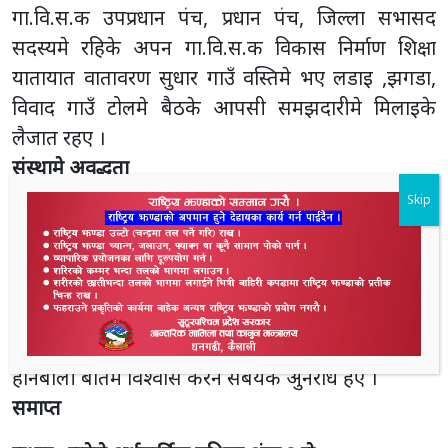
गा.वि.स.क उपप्रधान पंच, प्रधान पंच, जिल्ला सभासद
सदस्यमे रहिके अपन गा.वि.स.क विकास निर्माण शिक्षा
यातायात वातावरण सुधार गाउँ वस्तिमे भए लडाइ ,झगडा,
विवाद गाउँ टोलमे बैठके आपसी समझदारीमे मिलाइके
लैजात रहए ।
संस्थामे अवद्धता
संस्थामे अवद्धता ः नेपाल आपाब्ग संघ, नेपाल नेत्रज्योति
Skip
संघ, नेपाल रेडक्रस सोसाइटी, नेपाल कुष्ठरोग निवारण संघ,
नेपाल रानाथारु समाज आदि ।
खास भुमिका निर्वाह करनबालो इमान्दार, देशभक्त,
समाजसुधारक छुट्टन रानासे सम्पन्न भौ काम समाजमे
जगजहेर हए । समाजमे देखाइ भइ डगरमे नेगन सबयक भलो
होनबाली बातमे विश्वास करन सबयके अुनरोध हए ।
समाप्त