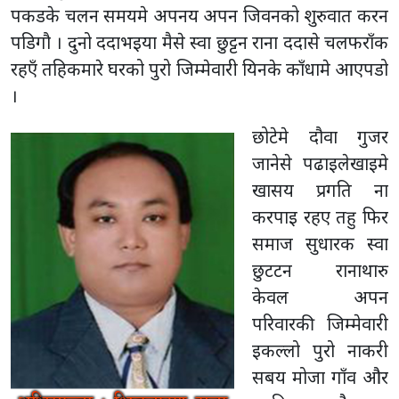
पकडके चलन समयमे अपनय अपन जिवनको शुरुवात करन
पडिगौ । दुनो ददाभइया मैसे स्वा छुट्टन राना ददासे चलफराँक
रहएँ तहिकमारे घरको पुरो जिम्मेवारी यिनके काँधामे आएपडो
।
छोटेमे दौवा गुजर
जानेसे पढाइलेखाइमे
खासय प्रगति ना
करपाइ रहए तहु फिर
समाज सुधारक स्वा
छुटटन रानाथारु
केवल अपन
परिवारकी जिम्मेवारी
इकल्लो पुरो नाकरी
सबय मोजा गाँव और