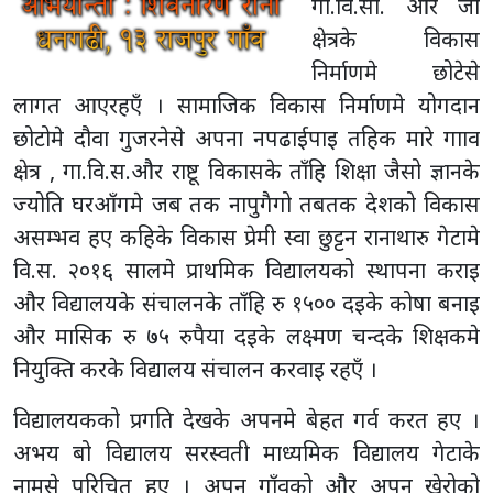
गा.वि.सा. और जा
क्षेत्रके विकास
निर्माणमे छोटेसे
लागत आएरहएँ । सामाजिक विकास निर्माणमे योगदान
छोटोमे दौवा गुजरनेसे अपना नपढाईपाइ तहिक मारे गााव
क्षेत्र , गा.वि.स.और राष्टू विकासके ताँहि शिक्षा जैसो ज्ञानके
ज्योति घरआँगमे जब तक नापुगैगो तबतक देशको विकास
असम्भव हए कहिके विकास प्रेमी स्वा छुट्टन रानाथारु गेटामे
वि.स. २०१६ सालमे प्राथमिक विद्यालयको स्थापना कराइ
और विद्यालयके संचालनके ताँहि रु १५०० दइके कोषा बनाइ
और मासिक रु ७५ रुपैया दइके लक्ष्मण चन्दके शिक्षकमे
नियुक्ति करके विद्यालय संचालन करवाइ रहएँ ।
विद्यालयकको प्रगति देखके अपनमे बेहत गर्व करत हए ।
अभय बो विद्यालय सरस्वती माध्यमिक विद्यालय गेटाके
नामसे परिचित हए । अपन गाँवको और अपन खेरोको