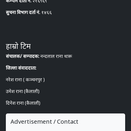
कम्पनि दार्ता नं.
२१६९६९
सुचना विभाग दर्ता नं.
१४६६
हाम्रो टिम
संचालक/ सम्पादक:
नन्दलाल राना थारू
जिल्ला संवाददाता:
नरेश राना ( कञ्चनपुर )
उमेश राना (कैलाली)
दिनेश राना (कैलाली)
Advertisement / Contact