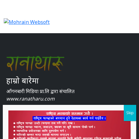
हाम्रो बारेमा
आँगनबारी मिडिया प्रा.लि द्वारा संचालित
www.ranatharu.com
रानाथारु भाषाको पहिलो अनलाइन न्युज पोटल
Skip
कम्पनि दार्ता नं.
२१६९६९
सुचना विभाग दर्ता नं.
१४६६