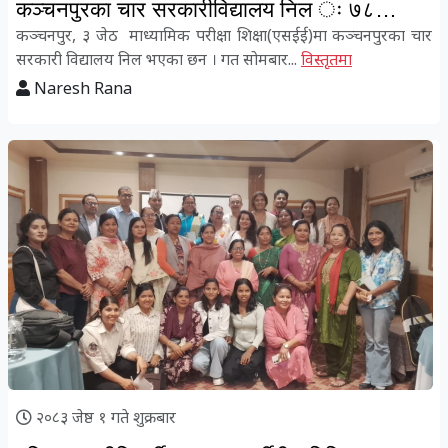
कञ्चनपुरका चार सरकारीविद्यालय निल ः ७८
विद्यार्थीको भविष्य चौपट
कञ्चनपुर, ३ जेठ माध्यामिक परीक्षा शिक्षा(एसईई)मा कञ्चनपुरका चार
सरकारी विद्यालय निल भएका छन । गत सोमबार...
विस्तृतमा
Naresh Rana
२०८३ जेष्ठ १ गते शुक्रबार