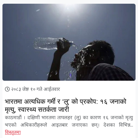
२०८३ जेष्ठ १० गते आईतवार
भारतमा अत्यधिक गर्मी र ‘लु’ को प्रकोप: १६ जनाको
मृत्यु, स्वास्थ्य सतर्कता जारी
काठमाडौं । दक्षिणी भारतमा तापलहर (लु) का कारण १६ जनाको मृत्यु
भएको अधिकारीहरूले आइतबार जनाएका छन्। देशका विभिन्न...
विस्तृतमा