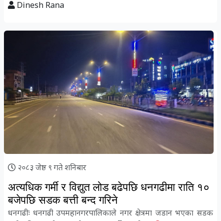
Dinesh Rana
२०८३ जेष्ठ ९ गते शनिबार
अत्यधिक गर्मी र विद्युत लोड बढेपछि धनगढीमा राति १०
बजेपछि सडक बत्ती बन्द गरिने
धनगढीः धनगढी उपमहानगरपालिकाले नगर क्षेत्रमा जडान भएका सडक