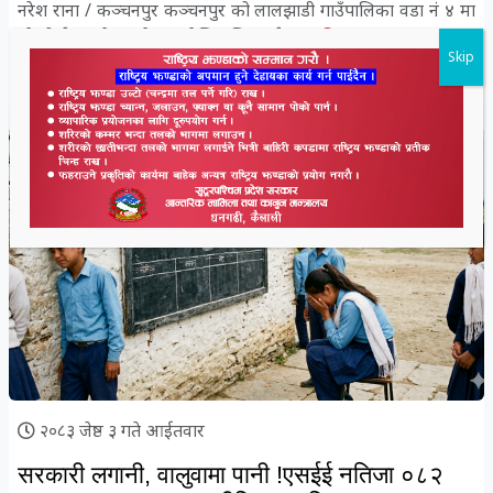
नरेश राना / कञ्चनपुर कञ्चनपुर को लालझाडी गाउँपालिका वडा नं ४ मा
रहेको ईटाहा मेला हुने स्थानदेखि दक्षिणतर्फ घर...
विस्तृतमा
Skip
Naresh Rana
२०८३ जेष्ठ ३ गते आईतवार
सरकारी लगानी, वालुवामा पानी !एसईई नतिजा ०८२