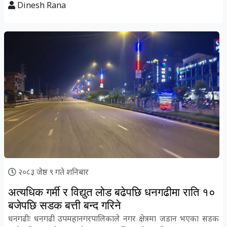
Dinesh Rana
२०८३ जेष्ठ ९ गते शनिबार
अत्यधिक गर्मी र विद्युत लोड बढेपछि धनगढीमा राति १०
बजेपछि सडक बत्ती बन्द गरिने
धनगढीः धनगढी उपमहानगरपालिकाले नगर क्षेत्रमा जडान भएका सडक