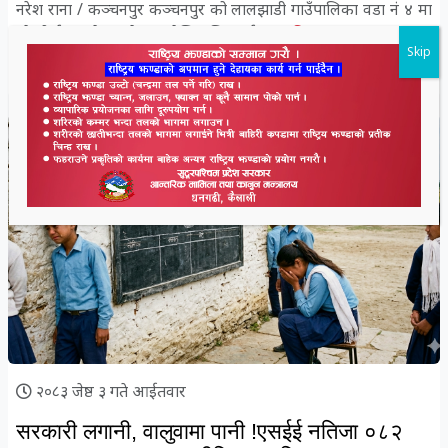
नरेश राना / कञ्चनपुर कञ्चनपुर को लालझाडी गाउँपालिका वडा नं ४ मा
रहेको ईटाहा मेला हुने स्थानदेखि दक्षिणतर्फ घर...
विस्तृतमा
Skip
Naresh Rana
२०८३ जेष्ठ ३ गते आईतवार
सरकारी लगानी, वालुवामा पानी !एसईई नतिजा ०८२