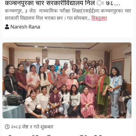
कञ्चनपुरका चार सरकारीविद्यालय निल ः ७८
विद्यार्थीको भविष्य चौपट
कञ्चनपुर, ३ जेठ माध्यामिक परीक्षा शिक्षा(एसईई)मा कञ्चनपुरका चार
सरकारी विद्यालय निल भएका छन । गत सोमबार...
विस्तृतमा
Naresh Rana
२०८३ जेष्ठ १ गते शुक्रबार