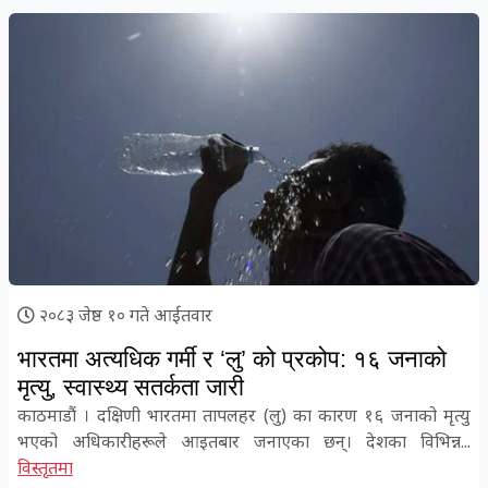
२०८३ जेष्ठ १० गते आईतवार
भारतमा अत्यधिक गर्मी र ‘लु’ को प्रकोप: १६ जनाको
मृत्यु, स्वास्थ्य सतर्कता जारी
काठमाडौं । दक्षिणी भारतमा तापलहर (लु) का कारण १६ जनाको मृत्यु
भएको अधिकारीहरूले आइतबार जनाएका छन्। देशका विभिन्न...
विस्तृतमा