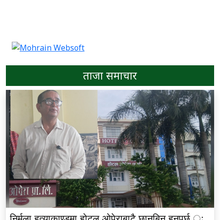
ताजा समाचार
निर्मला हत्याकाण्डमा होटल ओपेराबाटै छानबिन हुनुपर्छ ः