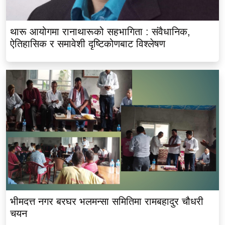
थारू आयोगमा रानाथारूको सहभागिता : संवैधानिक,
ऐतिहासिक र समावेशी दृष्टिकोणबाट विश्लेषण
भीमदत्त नगर बरघर भलमन्सा समितिमा रामबहादुर चौधरी
चयन