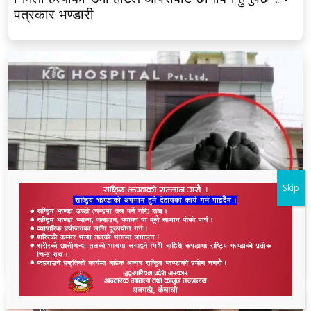
पत्रकार भण्डारी
Skip
धनगढीको के जी अस्पतालमा मृत्यु प्रकरण: २२ लाखमा
केस रफादफा