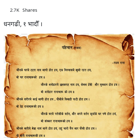
2.7K
Shares
धनगढी, १ भादाैँ ।