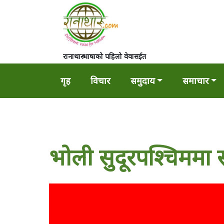
रानाथारु भाषाको पहिलो वेवासईत
गृह
विचार
समुदाय
समाचार
भोली सुदूरपश्चिममा 