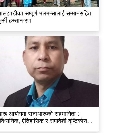
ालझाडीका सम्पूर्ण भलमन्सालाई सम्मानसहित
ुर्सी हस्तान्तरण
ारू आयोगमा रानाथारूको सहभागिता :
ंवैधानिक, ऐतिहासिक र समावेशी दृष्टिकोणबाट
िश्लेषण