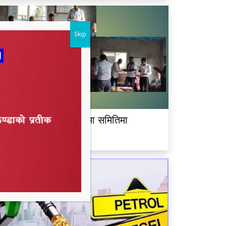
Skip
ीमदत्त नगर बरघर भलमन्सा समितिमा
ामबहादुर चौधरी चयन