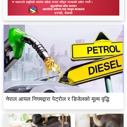
भीमदत्त नगर बरघर भलमन्सा समितिमा रामबहादुर चौधरी
चयन
नेपाल आयल निगमद्वारा पेट्रोल र डिजेलको मूल्य वृद्धि