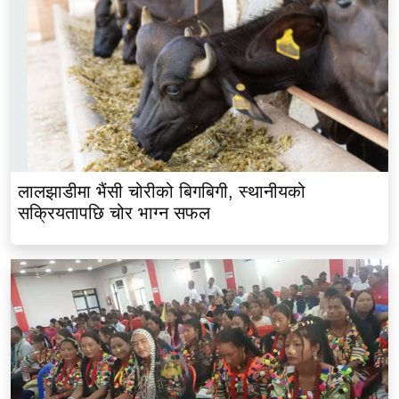
लालझाडीमा भैंसी चोरीको बिगबिगी, स्थानीयको
सक्रियतापछि चोर भाग्न सफल