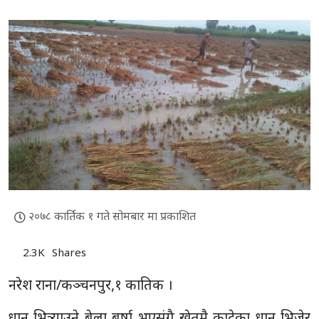
२०७८ कार्तिक १ गते सोमबार मा प्रकाशित
2.3K
Shares
नरेश राना/कञ्चनपुर,१ कातिक ।
धान भित्र्याउने बेला बर्षा भएसंगै खेतमै काटेका धान भिजेर