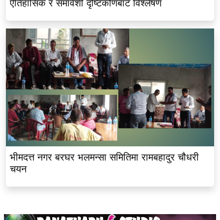
ऐतिहासिक र समावेशी दृष्टिकोणबाट विश्लेषण
भीमदत्त नगर बरघर भलमन्सा समितिमा रामबहादुर चौधरी
चयन