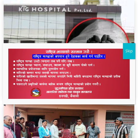
Skip
धनगढीको के जी अस्पतालमा मृत्यु प्रकरण: २२ लाखमा
केस रफादफा