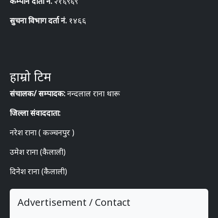
कम्पनि दार्ता नं.
२१६९६९
सुचना विभाग दर्ता नं.
१४६६
हाम्रो टिम
संचालक/ सम्पादक:
नन्दलाल राना थारू
जिल्ला संवाददाता:
नरेश राना ( कञ्चनपुर )
उमेश राना (कैलाली)
दिनेश राना (कैलाली)
Advertisement / Contact