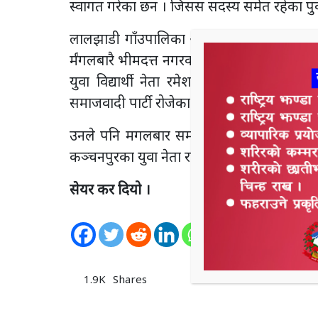
स्वागत गरेका छन । जिसस सदस्य समेत रहेका पुर्
लालझाडी गाँउपालिका ओली समुहका कट्टर नेता 
र्मंगलबारै भीमदत्त नगरका एक थप सदस्यले समेत
युवा विद्यार्थी नेता रमेश पन्तले भीमदत्त नग
समाजवादी पार्टी रोजेका छन ।
उनले पनि मगलबार समाजवादी पार्टीमा सनाखत 
कञ्चनपुरका युवा नेता राजेन्द् पाण्डे, प्रताराम ति
सेयर कर दियो ।
0
Shares
1.9K
Shares