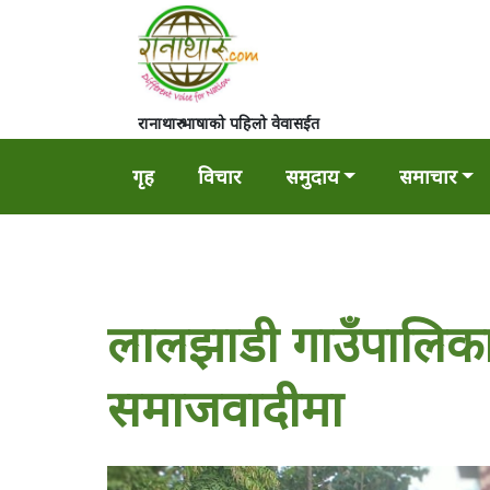
रानाथारु भाषाको पहिलो वेवासईत
गृह
विचार
समुदाय
समाचार
लालझाडी गाउँपालिकाक
समाजवादीमा