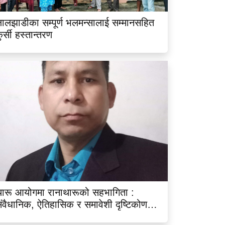
ालझाडीका सम्पूर्ण भलमन्सालाई सम्मानसहित
ुर्सी हस्तान्तरण
ारू आयोगमा रानाथारूको सहभागिता :
ंवैधानिक, ऐतिहासिक र समावेशी दृष्टिकोणबाट
िश्लेषण