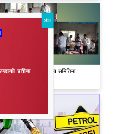
Skip
ीमदत्त नगर बरघर भलमन्सा समितिमा
ामबहादुर चौधरी चयन