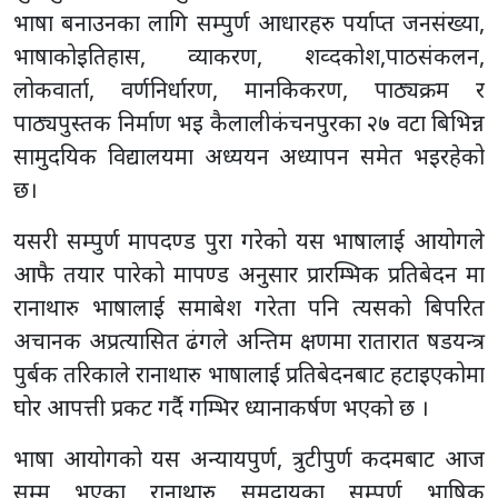
भाषा बनाउनका लागि सम्पुर्ण आधारहरु पर्याप्त जनसंख्या,
भाषाकोइतिहास, व्याकरण, शव्दकोश,पाठसंकलन,
लोकवार्ता, वर्णनिर्धारण, मानकिकरण, पाठ्यक्रम र
पाठ्यपुस्तक निर्माण भइ कैलालीकंचनपुरका २७ वटा बिभिन्न
सामुदयिक विद्यालयमा अध्ययन अध्यापन समेत भइरहेको
छ।
यसरी सम्पुर्ण मापदण्ड पुरा गरेको यस भाषालाई आयोगले
आफै तयार पारेको मापण्ड अनुसार प्रारम्भिक प्रतिबेदन मा
रानाथारु भाषालाई समाबेश गरेता पनि त्यसको बिपरित
अचानक अप्रत्यासित ढंगले अन्तिम क्षणमा रातारात षडयन्त्र
पुर्बक तरिकाले रानाथारु भाषालाई प्रतिबेदनबाट हटाइएकोमा
घोर आपत्ती प्रकट गर्दै गम्भिर ध्यानाकर्षण भएको छ ।
भाषा आयोगको यस अन्यायपुर्ण, त्रुटीपुर्ण कदमबाट आज
सम्म भएका रानाथारु समुदायका सम्पुर्ण भाषिक