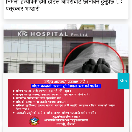
निर्मला हत्याकाण्डमा होटल ओपेराबाटै छानबिन हुनुपर्छ ः
पत्रकार भण्डारी
Skip
धनगढीको के जी अस्पतालमा मृत्यु प्रकरण: २२ लाखमा
केस रफादफा