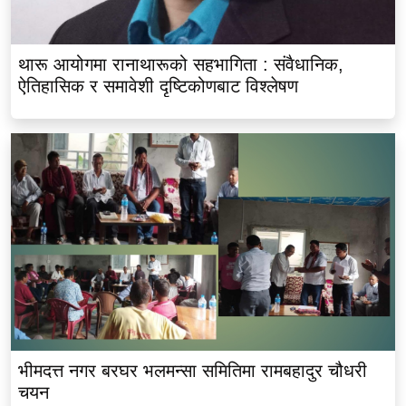
थारू आयोगमा रानाथारूको सहभागिता : संवैधानिक,
ऐतिहासिक र समावेशी दृष्टिकोणबाट विश्लेषण
भीमदत्त नगर बरघर भलमन्सा समितिमा रामबहादुर चौधरी
चयन