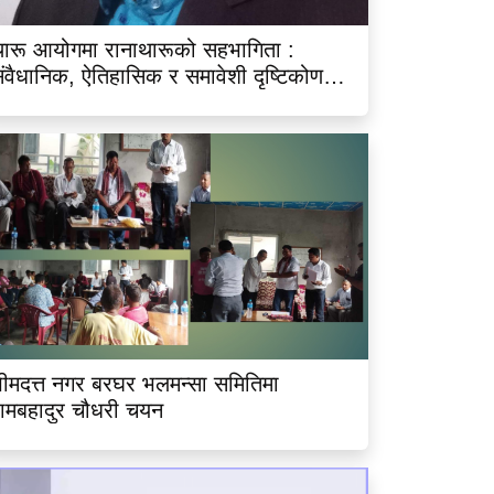
ारू आयोगमा रानाथारूको सहभागिता :
ंवैधानिक, ऐतिहासिक र समावेशी दृष्टिकोणबाट
िश्लेषण
ीमदत्त नगर बरघर भलमन्सा समितिमा
ामबहादुर चौधरी चयन