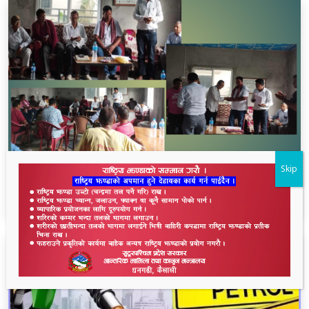
Skip
भीमदत्त नगर बरघर भलमन्सा समितिमा रामबहादुर चौधरी
चयन