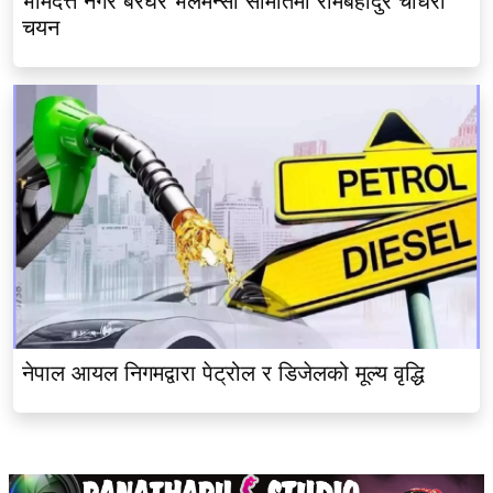
भीमदत्त नगर बरघर भलमन्सा समितिमा रामबहादुर चौधरी
चयन
नेपाल आयल निगमद्वारा पेट्रोल र डिजेलको मूल्य वृद्धि