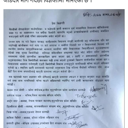
जोडदार माग गर्दछौ विज्ञप्तीमा भनिएको छ ।