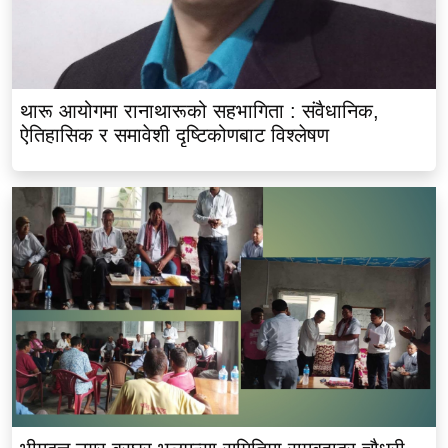
थारू आयोगमा रानाथारूको सहभागिता : संवैधानिक,
ऐतिहासिक र समावेशी दृष्टिकोणबाट विश्लेषण