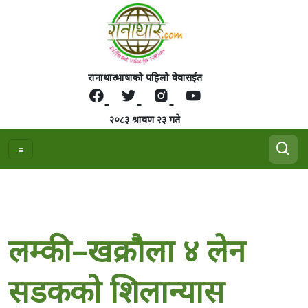
रानाथारु भाषाको पहिलो वेवासईत
२०८३ श्रावण २३ गते
लम्की–खक्रौला ४ लेन
सडकको शिलान्यास