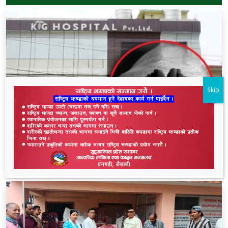
Skip
धनगढीको के जी अस्पतालमा मृत्यु प्रकरण: २२ लाखमा
केस रफादफा