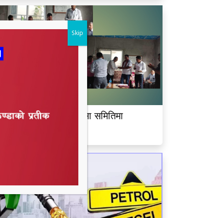
Skip
ीमदत्त नगर बरघर भलमन्सा समितिमा
ामबहादुर चौधरी चयन