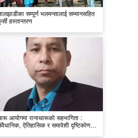
ालझाडीका सम्पूर्ण भलमन्सालाई सम्मानसहित
ुर्सी हस्तान्तरण
ारू आयोगमा रानाथारूको सहभागिता :
ंवैधानिक, ऐतिहासिक र समावेशी दृष्टिकोणबाट
िश्लेषण