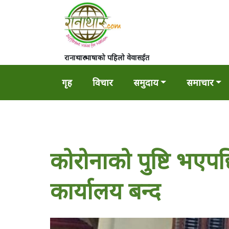
रानाथारु भाषाको पहिलो वेवासईत
गृह
विचार
समुदाय
समाचार
कोरोनाको पुष्टि भएप
कार्यालय बन्द