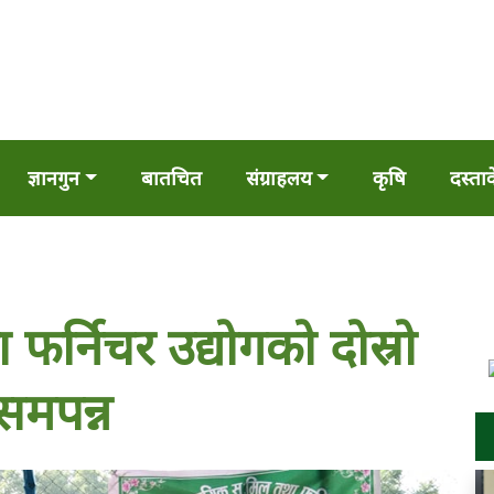
ज्ञानगुन
बातचित
संग्राहलय
कृषि
दस्ता
र्निचर उद्योगको दोस्रो
समपन्न