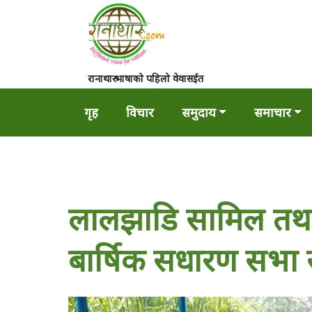
रानाथारु भाषाको पहिलो वेवासईत
गृह
विचार
समुदाय
समाचार
लालझाडि सामिल तथा फ
बार्षिक सधारण सभा 