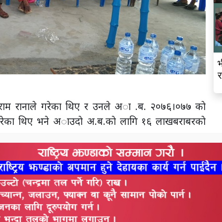
भ
र
हंसराम रानाले गरेका थिए र उनले अा .ब. २०७६।०७७ काे
गरेका थिए भने अाउदाे अ.ब.काे लागि १६ लाखबराबरकाे
सभापतित्वमा भएको थियो । भने कार्यक्रम तेजराज तिरुवाले
सहज र शुलभ मुल्यमा समानहरु उपलब्ध भएको बताउछन
उपालिकाका सबै सामुदायिक वनका प्रतिनिधहरुको उपस्थित