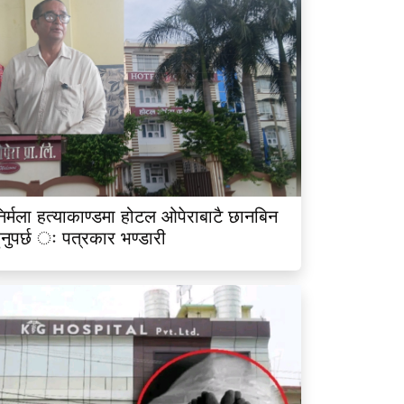
िर्मला हत्याकाण्डमा होटल ओपेराबाटै छानबिन
ुनुपर्छ ः पत्रकार भण्डारी