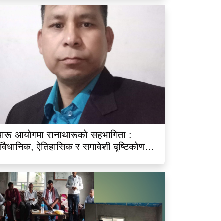
ारू आयोगमा रानाथारूको सहभागिता :
ंवैधानिक, ऐतिहासिक र समावेशी दृष्टिकोणबाट
िश्लेषण