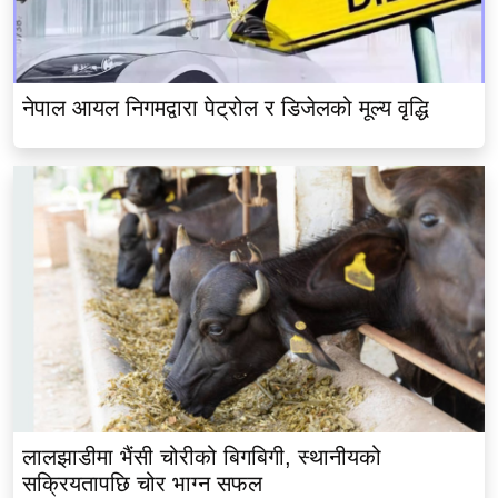
नेपाल आयल निगमद्वारा पेट्रोल र डिजेलको मूल्य वृद्धि
लालझाडीमा भैंसी चोरीको बिगबिगी, स्थानीयको
सक्रियतापछि चोर भाग्न सफल