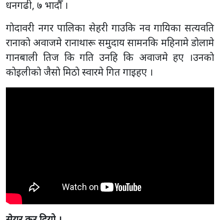
धनगढी, ७ भादाैँ ।
गाेदावरी नगर पालिका सेहरी गाउकि नव गायिका सत्यवति
रानाकाे अवाजमे रानाथारू समुदाय सामनकि महिनामे डाेलामे
गानबाली तिज कि गति उनहि कि अवाजमे हए ।उनकाे
काेइलीकाे जैसाे मिठाे स्वारमे गित गाइहए ।
सेयर कर दियो ।