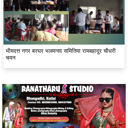
भीमदत्त नगर बरघर भलमन्सा समितिमा रामबहादुर चौधरी
चयन