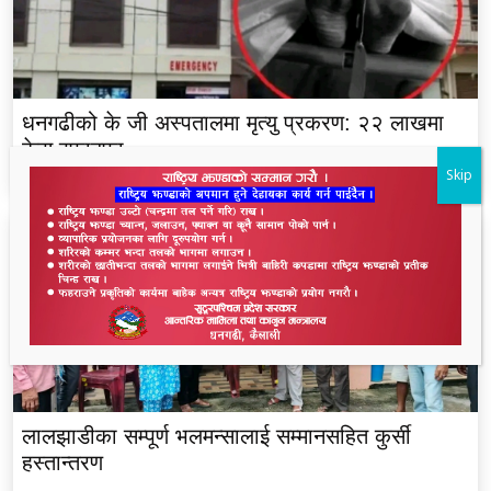
धनगढीको के जी अस्पतालमा मृत्यु प्रकरण: २२ लाखमा
केस रफादफा
Skip
लालझाडीका सम्पूर्ण भलमन्सालाई सम्मानसहित कुर्सी
हस्तान्तरण