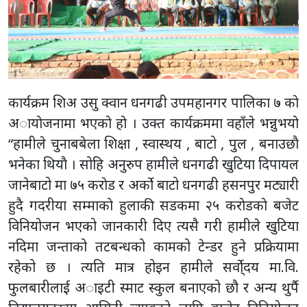
कार्यक्रम शिअ उसु क्वान धनगढी उपमहानगर पालिका ७ काे
अायाेजनामा भएकाे हाे । उक्त कार्यक्रममा वहाँले भन्नुभयाे
“हामीले चुनाबबेला शिक्षा , स्वास्थय , बाटो , पुल , बनाउछाै
भनेका थियाै । सोहि अनुरुप हामीले धनगढी खुटिया दिपायल
जानेबाटो मा ७५ कराेड र अर्को बाटो धनगढी हसनपुर मट्यारी
हुदै गदरीया सम्माकाे हुलाकी सडकमा २५ कराेडकाे बजेट
विनियोजन भएको जानकारी दिए त्यसै गरी हामीले खुटिया
नदिमा जन्ताको तटबन्धको कामको टेन्डर हुने प्रक्रियामा
रहेको छ । त्यति मात्र होइन हामीले सर्वा्ेदय मा.वि.
फुलबारीलाई अाइटी स्माट स्कुल बनाएको छौ र अन्य थुर्पै