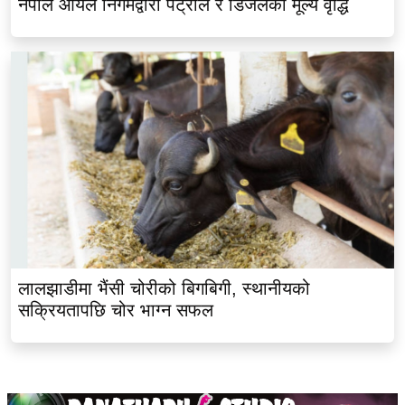
नेपाल आयल निगमद्वारा पेट्रोल र डिजेलको मूल्य वृद्धि
लालझाडीमा भैंसी चोरीको बिगबिगी, स्थानीयको
सक्रियतापछि चोर भाग्न सफल