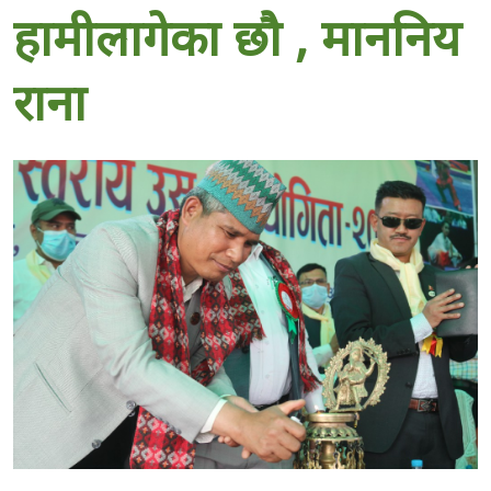
हामीलागेका छौ , माननिय
राना