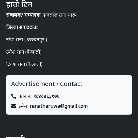
हाम्रो टिम
संचालक/ सम्पादक:
नन्दलाल राना थारू
जिल्ला संवाददाता:
नरेश राना ( कञ्चनपुर )
उमेश राना (कैलाली)
दिनेश राना (कैलाली)
Advertisement / Contact
फोन नं.:
९८४८४६३१७६
इमेल:
ranatharuwa@gmail.com