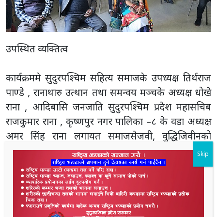
उपस्थित व्यक्तित्व
कार्यक्रममे सुदुरपश्चिम सहित्य समाजके उपध्यक्ष तिर्थराज
पाण्डे , रानाथारु उत्थान तथा समन्वय मञ्चके अध्यक्ष धोखे
राना , आदिबासि जनजाति सुदुरपश्चिम प्रदेश महासचिब
राजकुमार राना , कृष्णपुर नगर पालिका –८ के वडा अध्यक्ष
अमर सिंह राना लगायत समाजसेजवी, वुद्धिजिवीनको
सहभागिता रहए । कार्यक्रम नेपाल रानाथारु समाजके अध्यक्ष
Skip
तथा संविधान सभासदस्य कृपाराम रानाके सभापतित्वमे भओ
रहए और कार्यक्रममे स्वागत मन्तव्य संस्थाके उपाध्यक्ष
ओमप्रकाश राना करिहए कहेसे संचालन महासचिब भक्तराज
राना करिरहएँ ।