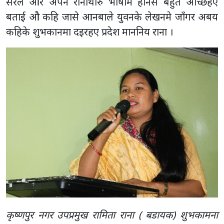
सरल और अपन रानाथारु भाषामे होनसे बहुत अच्छिहए
बताई औ कहि जासे आनबाले युवनके लेखनमे जाँगर अबय
कहिके शुभकानमा दइरहए प्रदेश माननिय राना ।
कृष्णपुर नगर उपप्रमुख रामिता राना ( बडायक) शुभकामना