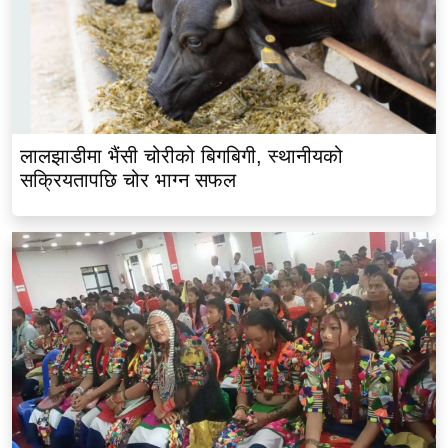
लालझाडीमा भैंसी चोरीको बिगबिगी, स्थानीयको
सक्रियतापछि चोर भाग्न सफल