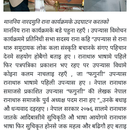
माननिय नारदमुनि राना कार्यक्रमके उदघाटन करतकाे
माननिय राना कार्यक्रमके बडे पहुना रहएँ । उपन्यास विमोचन
कार्यक्रममे प्रतिनिधी सभा सदस्य राना कहि “उपन्यास से राना
थारु समुदायक लोक कला संस्कृति बचानके संगए पहिचान
देनमे सहयोग होबैगो बताइ हए । रानाथारु भाषामे पहिले
फिर पत्रपत्रिका प्रकाशन भए रहए पर उपन्यास विधामे
कोइना कलम नाचलाइ रहएँ , जा “फगुनाी” उपन्यास
रानाथारु भाषामे पहिली उपन्यास हए । नेपाल रानाथारु
समाजसे प्रकाशित उपन्यास “फगुनाी” की लेखक नेपाल
रानाथारु समाजके पुर्व अध्यक्ष पदम राना हए ”,,उनके बधाइ
औ धन्यवाद दइरहए । नेपाल सरकार २०७६ सालमे रानाथारु
जातके आदिबासीमे सुचिकृति औ भाषा आयोगमे रानाथारु
भाषा फिर सुचिकृत होनसे जक महत्व और बढिगौ हए बताइ