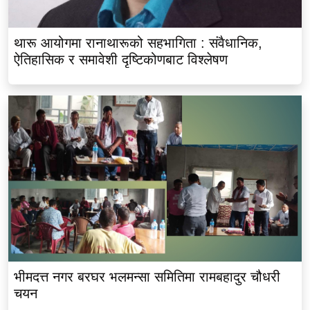
थारू आयोगमा रानाथारूको सहभागिता : संवैधानिक,
ऐतिहासिक र समावेशी दृष्टिकोणबाट विश्लेषण
भीमदत्त नगर बरघर भलमन्सा समितिमा रामबहादुर चौधरी
चयन