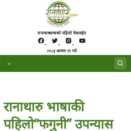
रानाथारु भाषाको पहिलो वेवासईत
२०८३ श्रावण २१ गते
रानाथारु भाषाकी
पहिलो“फगुनी’’ उपन्यास