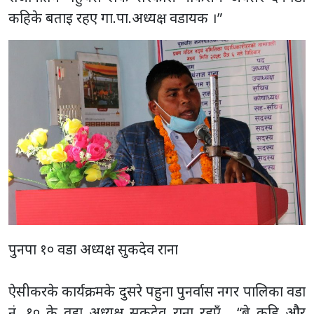
कहिके बताइ रहए गा.पा.अध्यक्ष वडायक ।”
पुनपा १० वडा अध्यक्ष सुकदेव राना
ऐसीकरके कार्यक्रमके दुसरे पहुना पुनर्वास नगर पालिका वडा
नं. १० के वडा अध्यक्ष सुकदेव राना रहएँ , “बे कहि और