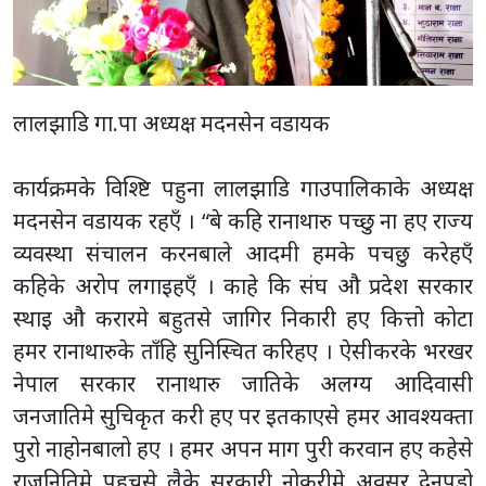
लालझाडि गा.पा अध्यक्ष मदनसेन वडायक
कार्यक्रमके विश्ष्टि पहुना लालझाडि गाउपालिकाके अध्यक्ष
मदनसेन वडायक रहएँ । “बे कहि रानाथारु पच्छु ना हए राज्य
व्यवस्था संचालन करनबाले आदमी हमके पचछु करेहएँ
कहिके अरोप लगाइहएँ । काहे कि संघ औ प्रदेश सरकार
स्थाइ औ करारमे बहुतसे जागिर निकारी हए कित्तो कोटा
हमर रानाथारुके ताँहि सुनिस्चित करिहए । ऐसीकरके भरखर
नेपाल सरकार रानाथारु जातिके अलग्य आदिवासी
जनजातिमे सुचिकृत करी हए पर इतकाएसे हमर आवश्यक्ता
पुरो नाहोनबालो हए । हमर अपन माग पुरी करवान हए कहेसे
राजनितिमे पहुचसे लैके सरकारी नोकरीमे अवसर देनपडो