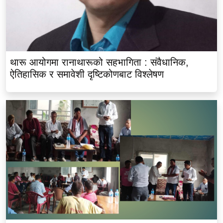
थारू आयोगमा रानाथारूको सहभागिता : संवैधानिक,
ऐतिहासिक र समावेशी दृष्टिकोणबाट विश्लेषण