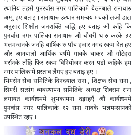
स्थानिय तहसे पुनरर्वास नगर पालिकामे बैठनबाले रानाथारु
अग्गु हए बताइ । रानाथारु उत्थान समन्वय मंचको लओ डाटा
अनुसार शिक्षीत जनशक्ति जद्धि हए बताइ औ कहि कि
पुनर्वास नगर पालिका रानाथारु औ चौधरी थारु करके ३२
भलमन्सनके जनहि बार्षिक रु पाँच हजार नगद रकम देत हए
और आनबालो आर्थिक बर्षमे गावके चाकर औ गौटेहरा
भर्रानके ताँहि फिर रकम विनियोजन करन पडो कहिके हम
नगर पालिकामे प्रस्ताव लैगए हए बताइ हए ।
भिमसेन सेवा समितिके दिनदयाल राना , शिक्षक सेवा राना ,
सिमरी सत्संग व्यवस्थापन समितिके अध्यक्ष शिवराम राना
लगायत कार्यक्रममे शुभकामना दइरहएँ औ कार्यक्रममे
पुनर्वास नगर पालिकाके १२ राना गावके भलमन्सानको
उपस्थित रहए ।