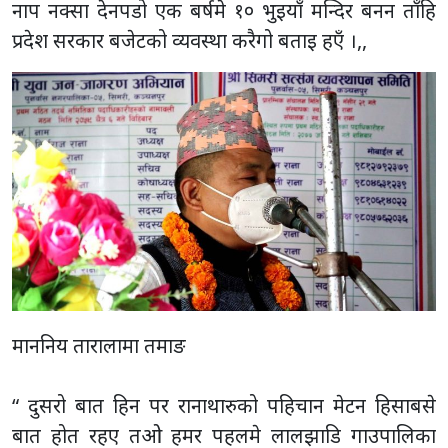
नाप नक्सा देनपडो एक बर्षमे १० भुइयाँ मन्दिर बनन ताँहि
प्रदेश सरकार बजेटको व्यवस्था करैगो बताइ हएँ ।,,
माननिय तारालामा तमाङ
“ दुसरो बात हिन पर रानाथारुको पहिचान मेटन हिसाबसे
बात होत रहए तओ हमर पहलमे लालझाडि गाउपालिका