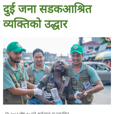
दुई जना सडकआश्रित
व्यक्तिको उद्धार
२०८३ जेष्ठ १० गते आईतवार मा प्रकाशित