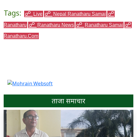
Tags:
Live
Nepal Ranatharu Samaj
Ranatharu
Ranatharu News
Ranatharu Samaj
Ranatharu.com
ताजा समाचार