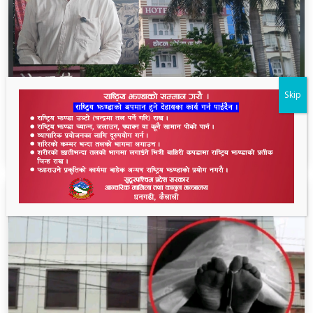
Skip
निर्मला हत्याकाण्डमा होटल ओपेराबाटै छानबिन हुनुपर्छ ः
पत्रकार भण्डारी