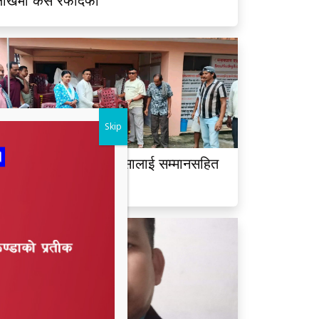
लाखमा केस रफादफा
Skip
ालझाडीका सम्पूर्ण भलमन्सालाई सम्मानसहित
ुर्सी हस्तान्तरण