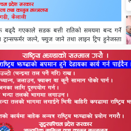
क बढ्दै गएकाले सडक बत्ती रातिको समयमा बन्द गर्ने
न्सफर्मर जल्ने, फ्युज जाने तथा लाइन ट्रिप हुनेजस्ता
भित्र जडान गरिएका सडक बत्तीहरू शनिवारदेखि राति १०
ाल हमालले सामाजिक सञ्जालमार्फत जानकारी गराएका छन् ।
ल
क