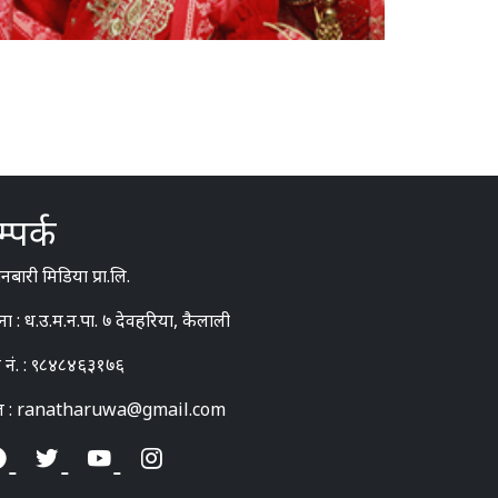
्पर्क
बारी मिडिया प्रा.लि.
ना : ध.उ.म.न.पा. ७ देवहरिया, कैलाली
 नं. : ९८४८४६३१७६
ल : ranatharuwa@gmail.com