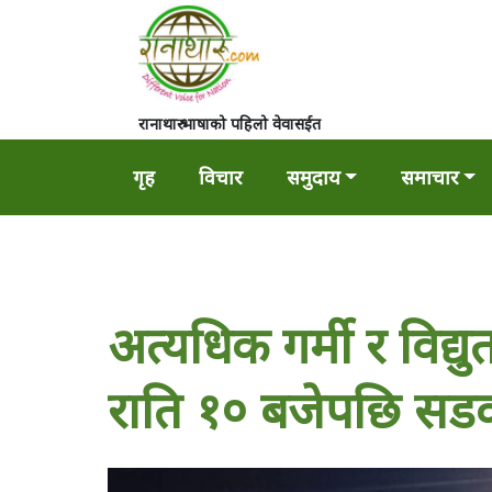
रानाथारु भाषाको पहिलो वेवासईत
गृह
विचार
समुदाय
समाचार
अत्यधिक गर्मी र विद्
राति १० बजेपछि सडक 