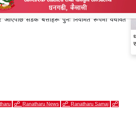
सुधार आएपछि सडक बत्तीहरू पुनः नियमित रूपमा यथावत
थ
स
व
tharu
Ranatharu News
Ranatharu Samaj