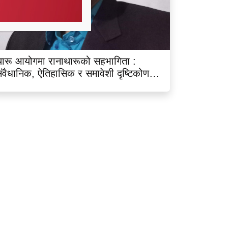
ारू आयोगमा रानाथारूको सहभागिता :
ंवैधानिक, ऐतिहासिक र समावेशी दृष्टिकोणबाट
िश्लेषण