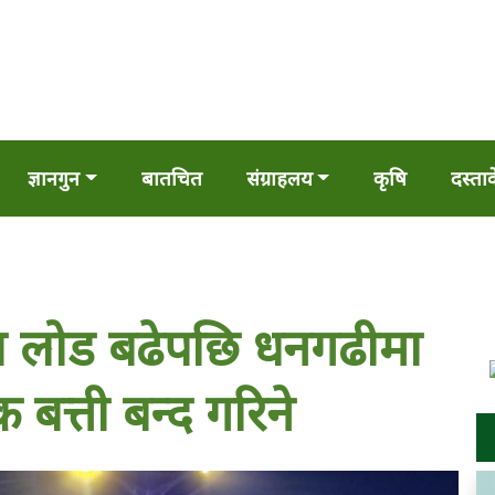
ज्ञानगुन
बातचित
संग्राहलय
कृषि
दस्ता
युत लोड बढेपछि धनगढीमा
बत्ती बन्द गरिने