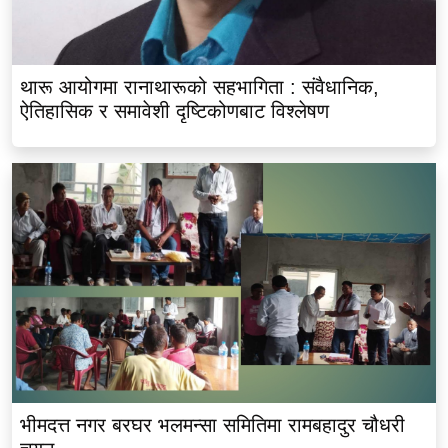
थारू आयोगमा रानाथारूको सहभागिता : संवैधानिक,
ऐतिहासिक र समावेशी दृष्टिकोणबाट विश्लेषण
भीमदत्त नगर बरघर भलमन्सा समितिमा रामबहादुर चौधरी