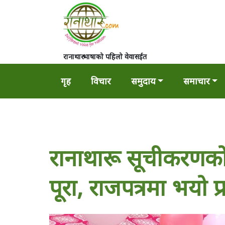
रानाथारु भाषाको पहिलो वेवासईत
गृह
विचार
समुदाय
समाचार
रानाथारू सूचीकरणको सम
पूरा, राजपत्रमा भयो 