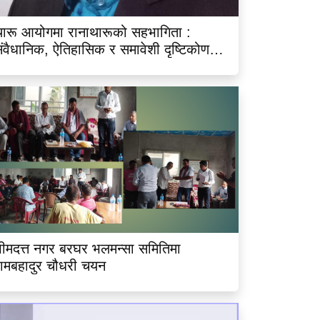
ारू आयोगमा रानाथारूको सहभागिता :
ंवैधानिक, ऐतिहासिक र समावेशी दृष्टिकोणबाट
िश्लेषण
ीमदत्त नगर बरघर भलमन्सा समितिमा
ामबहादुर चौधरी चयन