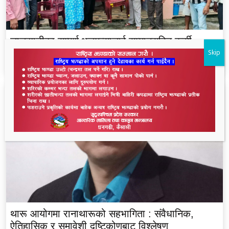
लालझाडीका सम्पूर्ण भलमन्सालाई सम्मानसहित कुर्सी
हस्तान्तरण
Skip
थारू आयोगमा रानाथारूको सहभागिता : संवैधानिक,
ऐतिहासिक र समावेशी दृष्टिकोणबाट विश्लेषण