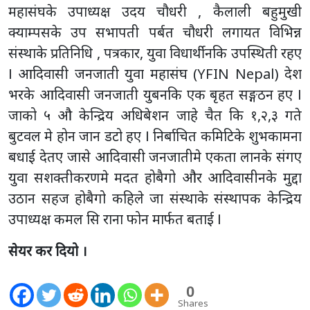
महासंघके उपाध्यक्ष उदय चौधरी , कैलाली बहुमुखी
क्याम्पसके उप सभापती पर्बत चौधरी लगायत विभिन्न
संस्थाके प्रतिनिधि , पत्रकार, युवा विधार्थीनकि उपस्थिती रहए
І आदिवासी जनजाती युवा महासंघ (YFIN Nepal) देश
भरके आदिवासी जनजाती युबनकि एक बृहत सङ्गठन हए І
जाको ५ औ केन्द्रिय अधिबेशन जाहे चैत कि १,२,३ गते
बुटवल मे होन जान डटो हए І निर्बाचित कमिटिके शुभकामना
बधाई देतए जासे आदिवासी जनजातीमे एकता लानके संगए
युवा सशक्तीकरणमे मदत होबैगो और आदिवासीनके मुद्दा
उठान सहज होबैगो कहिले जा संस्थाके संस्थापक केन्द्रिय
उपाध्यक्ष कमल सि राना फोन मार्फत बताई І
सेयर कर दियो ।
0
Shares