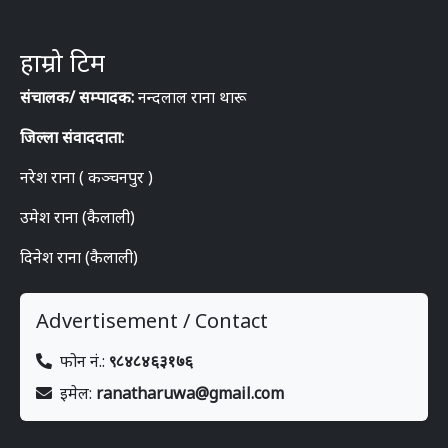
हाम्रो टिम
संचालक/ सम्पादक:
नन्दलाल राना थारू
जिल्ला संवाददाता:
नरेश राना ( कञ्चनपुर )
उमेश राना (कैलाली)
दिनेश राना (कैलाली)
Advertisement / Contact
फोन नं.:
९८४८४६३१७६
इमेल:
ranatharuwa@gmail.com