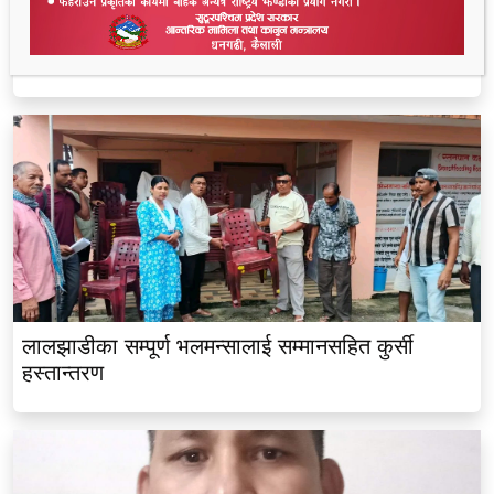
धनगढीको के जी अस्पतालमा मृत्यु प्रकरण: २२ लाखमा
केस रफादफा
लालझाडीका सम्पूर्ण भलमन्सालाई सम्मानसहित कुर्सी
हस्तान्तरण