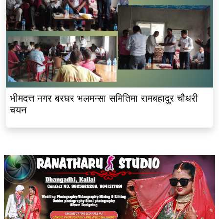
भीमदत्त नगर बरघर भलमन्सा समितिमा रामबहादुर चौधरी
चयन