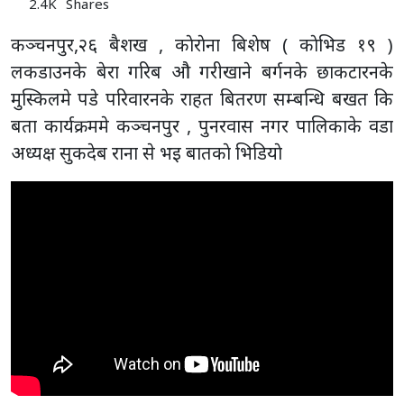
2.4K
Shares
कञ्चनपुर,२६ बैशख , काेराेना बिशेष ( काेभिड १९ )
लकडाउनके बेरा गरिब औ गरीखाने बर्गनके छाकटारनके
मुस्किलमे पडे परिवारनके राहत बितरण सम्बन्धि बखत कि
बता कार्यक्रममे कञ्चनपुर , पुनरवास नगर पालिकाके वडा
अध्यक्ष सुकदेब राना से भइ बातकाे भिडियाे