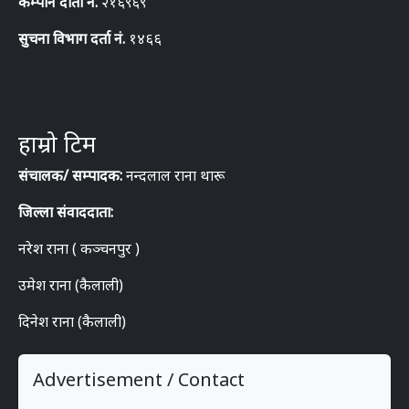
कम्पनि दार्ता नं.
२१६९६९
सुचना विभाग दर्ता नं.
१४६६
हाम्रो टिम
संचालक/ सम्पादक:
नन्दलाल राना थारू
जिल्ला संवाददाता:
नरेश राना ( कञ्चनपुर )
उमेश राना (कैलाली)
दिनेश राना (कैलाली)
Advertisement / Contact