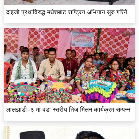
दाइजो प्रथाविरुद्ध मधेशबाट राष्ट्रिय अभियान सुरु गरिने
लालझाडी–३ मा वडा स्तरीय तिज मिलन कार्यक्रम सम्पन्न