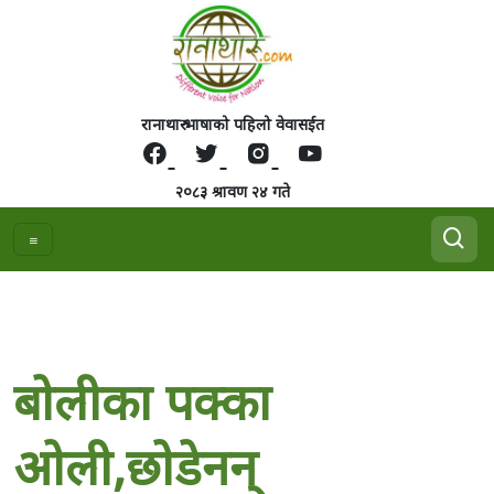
रानाथारु भाषाको पहिलो वेवासईत
२०८३ श्रावण २४ गते
बाेलीका पक्का
अ‌ाेली,छाेडेनन्