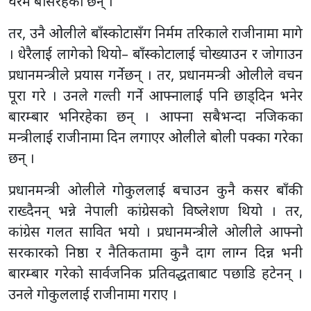
घरमै बसिरहेका छन् ।
तर, उनै ओलीले बाँस्कोटासँग निर्मम तरिकाले राजीनामा मागे
। धेरैलाई लागेको थियो– बाँस्कोटालाई चोख्याउन र जोगाउन
प्रधानमन्त्रीले प्रयास गर्नेछन् । तर, प्रधानमन्त्री ओलीले वचन
पूरा गरे । उनले गल्ती गर्ने आफ्नालाई पनि छाड्दिन भनेर
बारम्बार भनिरहेका छन् । आफ्ना सबैभन्दा नजिकका
मन्त्रीलाई राजीनामा दिन लगाएर ओलीले बोली पक्का गरेका
छन् ।
प्रधानमन्त्री अ‌ाेलीले गाेकुललाई बचाउन कुनै कसर बाँकी
राख्दैनन् भन्ने नेपाली कांग्रेसकाे विष्लेशण थियाे । तर,
कांग्रेस गलत सावित भयाे । प्रधानमन्त्रीले अ‌ाेलीले अ‌ाफ्नाे
सरकारकाे निष्ठा र नैतिकतामा कुनै दाग लाग्न दिन्न भनी
बारम्बार गरेकाे सार्वजनिक प्रतिवद्धताबाट पछाडि हटेनन् ।
उनले गाेकुललाई राजीनामा गराए ।