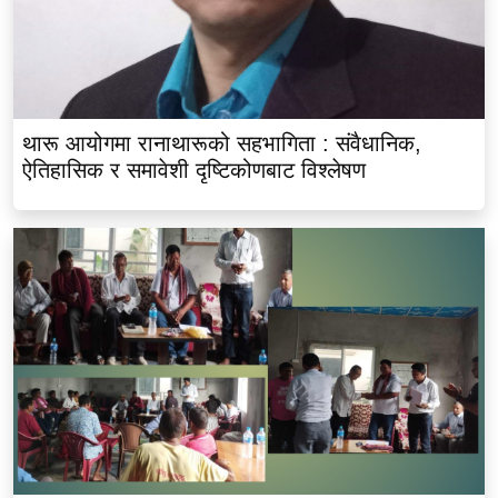
थारू आयोगमा रानाथारूको सहभागिता : संवैधानिक,
ऐतिहासिक र समावेशी दृष्टिकोणबाट विश्लेषण