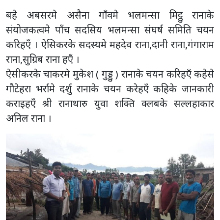
बहे अबसरमे असैना गाँवमे भलमन्सा मिट्ठु रानाके
संयोजकत्वमे पाँच सदसिय भलमन्सा संघर्ष समिति चयन
करिहएँ । ऐसिकरके सदस्यमे महदेव राना,दानी राना,गंगाराम
राना,सुग्रिब राना हएँ ।
ऐसीकरके चाकरमे मुकेश ( गुड्डु ) रानाके चयन करिहएँ कहेसे
गौटेहरा भर्रामे दर्शु रानाके चयन करेहएँ कहिके जानकारी
कराइहएँ श्री रानाथारु युवा शक्ति क्लबके सल्लहाकार
अनिल राना ।