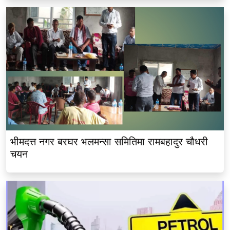
भीमदत्त नगर बरघर भलमन्सा समितिमा रामबहादुर चौधरी
चयन