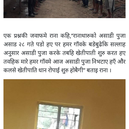
एक प्रश्नकी जवाफमे राना कहि,“रानाथारुको असाडी पुजा
असाड २८ गते पडो हए पर हमर गाँवके बडेबुढेकि सल्लाह
अनुसार असाडी पुजा करके तबहि खेतीपाती शुरु करत हए
तवहिक मारे हमर गाँवमे आज असाडी पुजा निभटाए हएँ और
कलसे खेतीपाति धान रोपाई शुरु होबैगी” बताइ राना ।