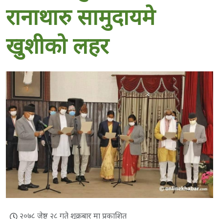
रानाथारु सामुदायमे
खुशीको लहर
२०७८ जेष्ठ २८ गते शुक्रबार मा प्रकाशित