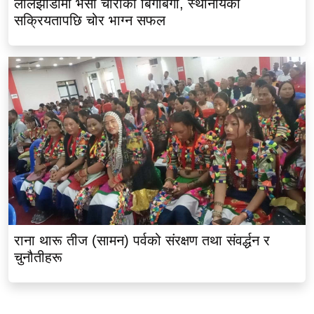
लालझाडीमा भैंसी चोरीको बिगबिगी, स्थानीयको
सक्रियतापछि चोर भाग्न सफल
राना थारू तीज (सामन) पर्वको संरक्षण तथा संवर्द्धन र
चुनौतीहरू