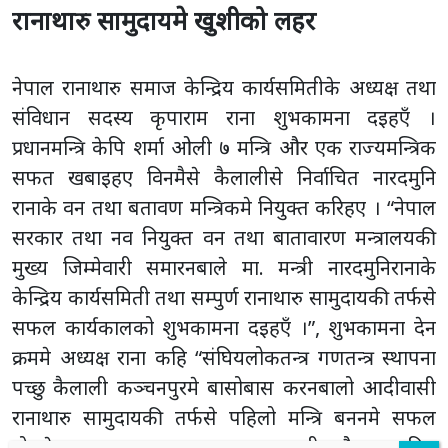
रानाथारु सामुदायमे खुशीको लहर
नेपाल रानाथारु समाज केन्द्रिय कार्यसमितीके अध्यक्ष तथा
संविधान सदस्य कृपाराम राना शुभकामना दइहएँ ।
प्रधानमन्त्रि केपि शर्मा ओली ७ मन्त्रि और एक राज्यमन्त्रिक
सफत खबाइहए विनमैसे कैलालीसे निर्वाचित नारदमुनि
रानाके वन तथा बतावण मन्त्रिकमे नियुक्त करिहए । “नेपाल
सरकार तथा नव नियुक्त वन तथा बातावारण मन्त्रालयकी
मुख्य जिम्मेवारी समारनबाले मा. मन्त्री नारदमुनिरानाके
केन्द्रिय कार्यसमिती तथा सम्पुर्ण रानाथारु सामुदायकी तर्फसे
सफल कार्यकालको शुभकामना दइहएँ ।”, शुभकामना देन
क्रममे अध्यक्ष राना कहि “संघियलोकतन्त्र गणतन्त्र स्थापना
पच्छु कैलाली कञ्चनपुरमे बासोबास करनबालो आदीवासी
रानाथारु सामुदायकी तर्फसे पहिलो मन्त्रि बननमे सफल
होनसे सबय रानाथारु जनसामुदाय खुशी और उत्साहित