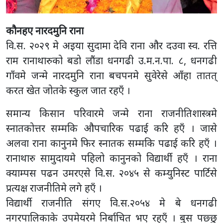
कौनहए नारदमुनि राना
वि.स. २०२९ मे अइया सुदामा देवि राना और दउवा स्व. रत्ति
राम रानाथारुको बडो लौंडा धनगढी उ.म.न.पा. ८, धनगढी
गाँवमे जन्मे नारदमुनि राना बचपनमे सुवेरेसे आँहा तातत्
करत खेत जोतके स्कुल जात रहएँ ।
समान्य किसान परिवारमे जन्मे राना राजनीतिशास्त्रमे
स्नातकोत्तर सम्मकि औपचारिक पढाई करि हएँ । जासे
अलवा राना कानुनमे फिर स्नातक सम्मकि पढाई करि हएँ ।
रानाथारु सामुदायमे पहिलो कानुनको विद्यार्थी हएँ । राना
क्याम्पस पढन उमरएसे वि.स. २०४५ से कम्युनिस्ट पार्टिसे
प्रत्यक्ष राजनीतिमे लगे हएँ ।
विद्यार्थी राजनीति संगए वि.स.२०५४ मे बे धनगढी
नगरपालिकाके उपमेयरमे निर्बाचित भए रहएँ । बुस पछ्छु