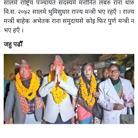
सालमे राष्ट्रिय पञ्चायत सदस्यमे मनोनित लबरु राना थारु
वि.स. २०४२ सालमे भुमिसुधार राज्य मन्त्री भए रहएँ । राज्य
मन्त्री बाहेक अभेतक राना समुदायसे कोइ फिर पुर्ण मन्त्री न
भए हएँ ।
जहु पढौँ