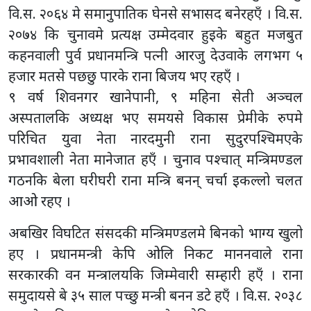
वि.स. २०६४ मे समानुपातिक घेनसे सभासद बनेरहएँ । वि.स.
२०७४ कि चुनावमे प्रत्यक्ष उम्मेदवार हुइके बहुत मजबुत
कहनवाली पुर्व प्रधानमन्त्रि पत्नी आरजु देउवाके लगभग ५
हजार मतसे पछछु पारके राना बिजय भए रहएँ ।
९ वर्ष शिवनगर खानेपानी, ९ महिना सेती अञ्चल
अस्पतालकि अध्यक्ष भए समयसे विकास प्रेमीके रुपमे
परिचित युवा नेता नारदमुनी राना सुदुरपश्चिमएके
प्रभावशाली नेता मानेजात हएँ । चुनाव पश्चात् मन्त्रिमण्डल
गठनकि बेला घरीघरी राना मन्त्रि बनन् चर्चा इकल्लो चलत
आओ रहए ।
अबखिर विघटित संसदकी मन्त्रिमण्डलमे बिनको भाग्य खुलो
हए । प्रधानमन्त्री केपि ओलि निकट माननवाले राना
सरकारकी वन मन्त्रालयकि जिम्मेवारी सम्हारी हएँ । राना
समुदायसे बे ३५ साल पच्छु मन्त्री बनन डटे हएँ । वि.स. २०३८