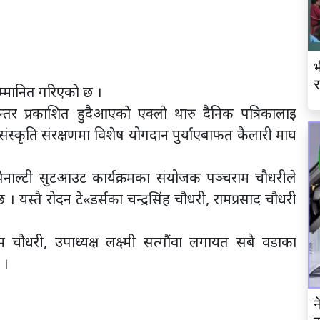
भ
र
म्मानित गरिएकाे छ ।
तर प्रकाशित हुदैआएकाे एक्लाे थारु दैनिक पत्रिकालाइ
संस्कृति संरक्षणमा विशेष योगदान पुर्याएबाफत कैलारी माघ
।
ा पेनाल्टी सुटआउट कार्यक्रमका संयोजक पञ्चराम चौधरीले
 । यस्तै रोदन टे«डर्सका चन्द्रसिंह चौधरी, रामप्रसाद चौधरी
 चौधरी, उपाध्यक्ष लक्ष्मी सत्गौंवा लगायत सबै वडाका
 ।
न