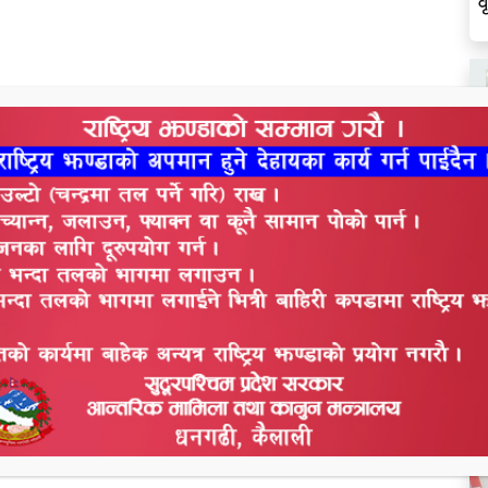
व
ल
स