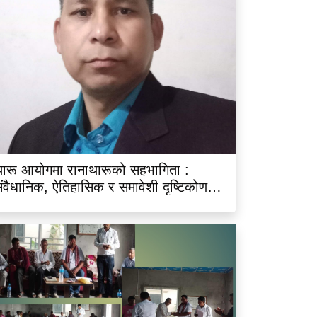
ारू आयोगमा रानाथारूको सहभागिता :
ंवैधानिक, ऐतिहासिक र समावेशी दृष्टिकोणबाट
िश्लेषण