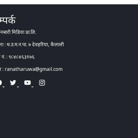
्पर्क
बारी मिडिया प्रा.लि.
ना : ध.उ.म.न.पा. ७ देवहरिया, कैलाली
 नं. : ९८४८४६३१७६
ल : ranatharuwa@gmail.com