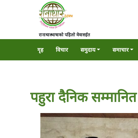
रानाथारु भाषाको पहिलो वेवासईत
गृह
विचार
समुदाय
समाचार
पहुरा दैनिक सम्मानित