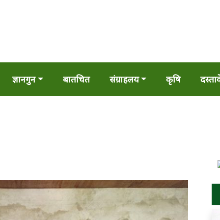
ज्ञानगुन
बातचित
संग्राहलय
कृषि
दस्ता