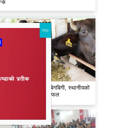
ृद्धि
Skip
ालझाडीमा भैंसी चोरीको बिगबिगी, स्थानीयको
क्रियतापछि चोर भाग्न सफल