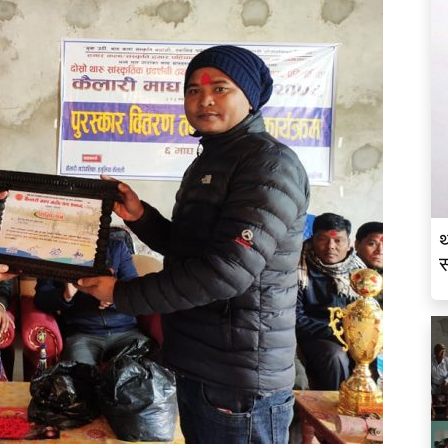
थ
स
व