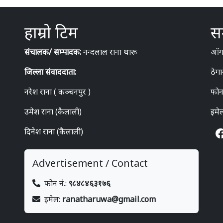
हाम्रो टिम
सम
संचालक/ सम्पादक:
नन्दलाल राना थारू
आँगन
जिल्ला संवाददाता:
ठेगा
नरेश राना ( कञ्चनपुर )
फोन
उमेश राना (कैलाली)
इमे
दिनेश राना (कैलाली)
Advertisement / Contact
फोन नं.:
९८४८४६३१७६
इमेल:
ranatharuwa@gmail.com