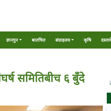
ज्ञानगुन
बातचित
संग्राहलय
कृषि
दस्ता
्ष समितिबीच ६ बुँदे