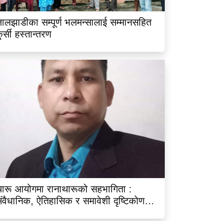
ालझाडीका सम्पूर्ण भलमन्सालाई सम्मानसहित
ुर्सी हस्तान्तरण
ारू आयोगमा रानाथारूको सहभागिता :
ंवैधानिक, ऐतिहासिक र समावेशी दृष्टिकोणबाट
िश्लेषण