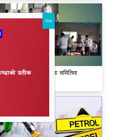
Skip
ीमदत्त नगर बरघर भलमन्सा समितिमा
ामबहादुर चौधरी चयन