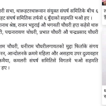
 सभा, थारूहटरथारूवान संयुक्त संघर्ष समितिके बीच ६
ल
क
हट संघर्ष समितिक तर्फसे ६ बुँदाको सहमति भओ हए ।
लानाथ श्रेष्ठ, राजन भट्टराई औ भगवती चौधरी हएा कहेसे थारु
, पद्मनारायण चोधरी, प्रभात चौधरी औ चन्द्रप्रसाद चौधरी
शम चौधरी, धनीराम चौधरीलगायतको मुद्दा फिर्ताके संगय
न, आन्दोलनके क्रममे महिला और असहाय उपर दुव्र्यवहार
 कमैया, कमलरी संघर्ष समितिसे विगतमे भओ सहमति
 हए ।
थ
स
व