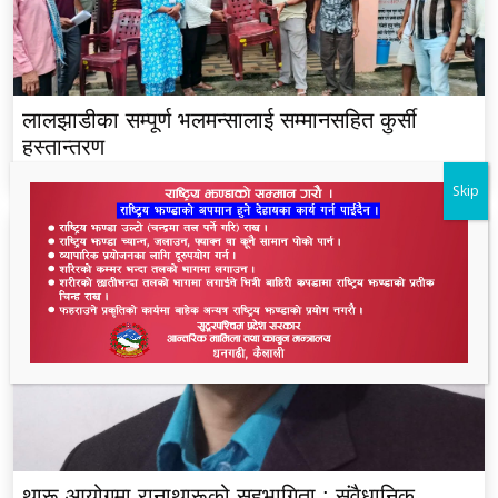
लालझाडीका सम्पूर्ण भलमन्सालाई सम्मानसहित कुर्सी
हस्तान्तरण
Skip
थारू आयोगमा रानाथारूको सहभागिता : संवैधानिक,