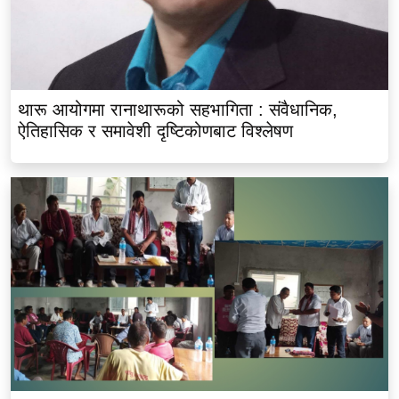
थारू आयोगमा रानाथारूको सहभागिता : संवैधानिक,
ऐतिहासिक र समावेशी दृष्टिकोणबाट विश्लेषण