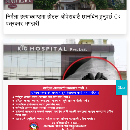
निर्मला हत्याकाण्डमा होटल ओपेराबाटै छानबिन हुनुपर्छ ः
पत्रकार भण्डारी
Skip
धनगढीको के जी अस्पतालमा मृत्यु प्रकरण: २२ लाखमा
केस रफादफा