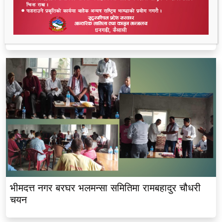
थारू आयोगमा रानाथारूको सहभागिता : संवैधानिक,
ऐतिहासिक र समावेशी दृष्टिकोणबाट विश्लेषण
भीमदत्त नगर बरघर भलमन्सा समितिमा रामबहादुर चौधरी
चयन