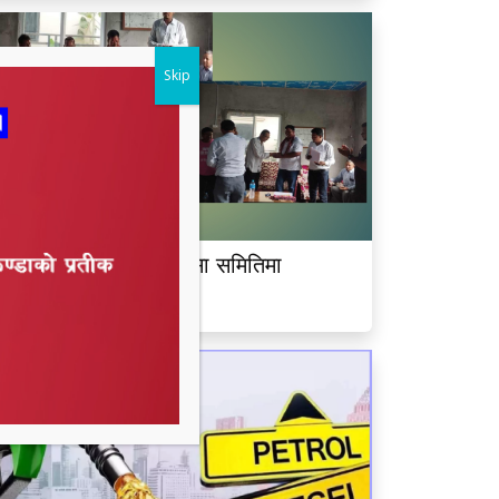
Skip
ीमदत्त नगर बरघर भलमन्सा समितिमा
ामबहादुर चौधरी चयन