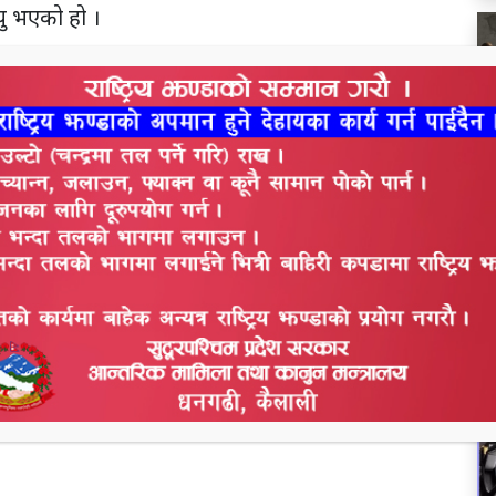
यु भएको हो ।
भ
र