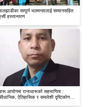
ालझाडीका सम्पूर्ण भलमन्सालाई सम्मानसहित
ुर्सी हस्तान्तरण
ारू आयोगमा रानाथारूको सहभागिता :
ंवैधानिक, ऐतिहासिक र समावेशी दृष्टिकोणबाट
िश्लेषण