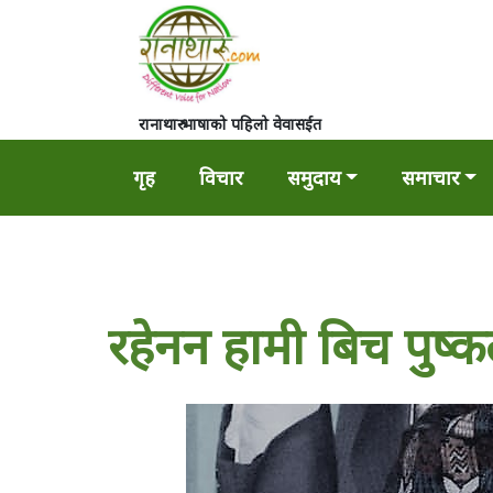
रानाथारु भाषाको पहिलो वेवासईत
गृह
विचार
समुदाय
समाचार
रहेनन हामी बिच पुष्कल