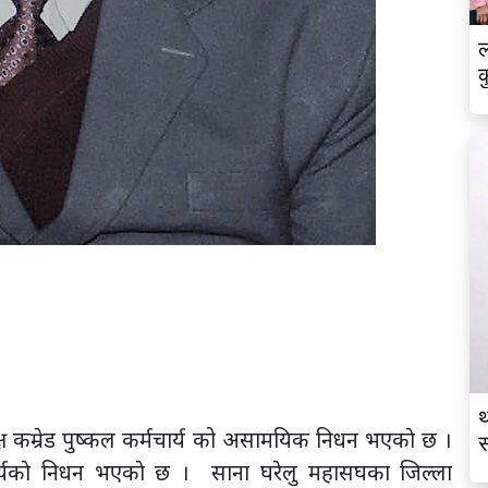
ल
क
थ
्ष कम्रेड पुष्कल कर्मचार्य को असामयिक निधन भएकाे छ ।
स
र्यकाे निधन भएकाे छ । साना घरेलु महासघका जिल्ला
व