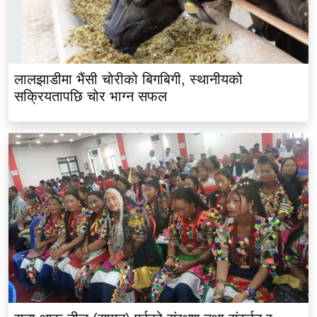
लालझाडीमा भैंसी चोरीको बिगबिगी, स्थानीयको
सक्रियतापछि चोर भाग्न सफल