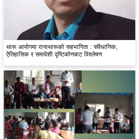
थारू आयोगमा रानाथारूको सहभागिता : संवैधानिक,
ऐतिहासिक र समावेशी दृष्टिकोणबाट विश्लेषण