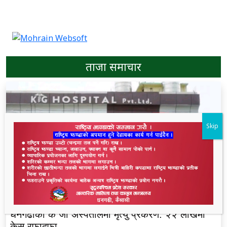
ताजा समाचार
Skip
धनगढीको के जी अस्पतालमा मृत्यु प्रकरण: २२ लाखमा
केस रफादफा