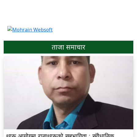
ताजा समाचार
थारू आयोगमा रानाथारूको सहभागिता : संवैधानिक,