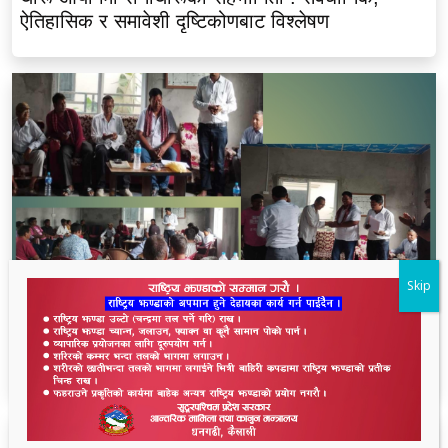
ऐतिहासिक र समावेशी दृष्टिकोणबाट विश्लेषण
Skip
भीमदत्त नगर बरघर भलमन्सा समितिमा रामबहादुर चौधरी
चयन