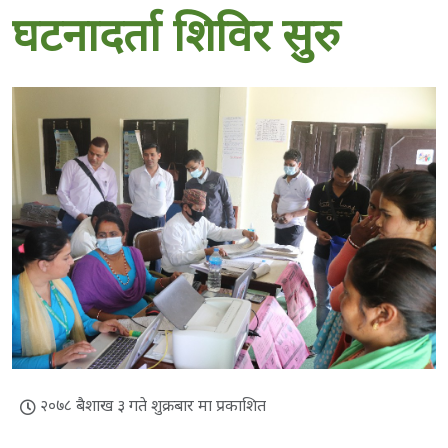
घटनादर्ता शिविर सुरु
२०७८ बैशाख ३ गते शुक्रबार मा प्रकाशित