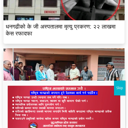
धनगढीको के जी अस्पतालमा मृत्यु प्रकरण: २२ लाखमा
केस रफादफा
Skip
लालझाडीका सम्पूर्ण भलमन्सालाई सम्मानसहित कुर्सी
हस्तान्तरण