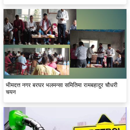
भीमदत्त नगर बरघर भलमन्सा समितिमा रामबहादुर चौधरी
चयन