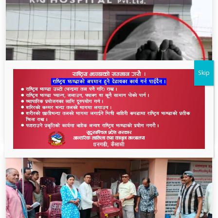
Skip
धनगढीको के जी अस्पतालमा मृत्यु प्रकरण: २२ लाखमा
केस रफादफा