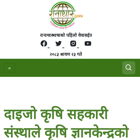
रानाथारु भाषाको पहिलो वेवासईत
२०८३ श्रावण २३ गते
दाइजाे कृषि सहकारी
संस्थाले कृषि ज्ञानकेन्द्रकाे