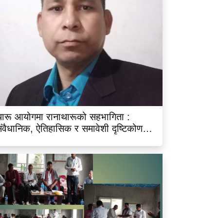
ारू आयोगमा रानाथारूको सहभागिता :
ंवैधानिक, ऐतिहासिक र समावेशी दृष्टिकोणबाट
िश्लेषण