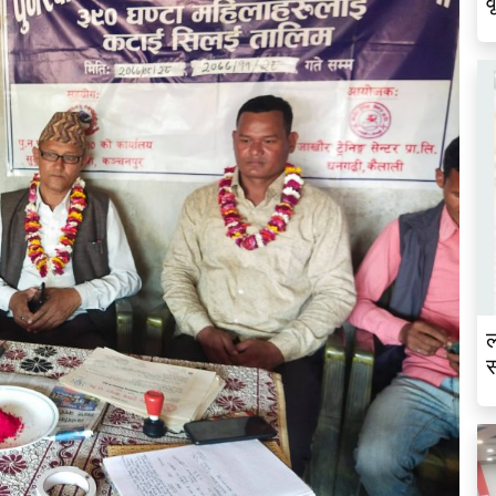
व
ल
स