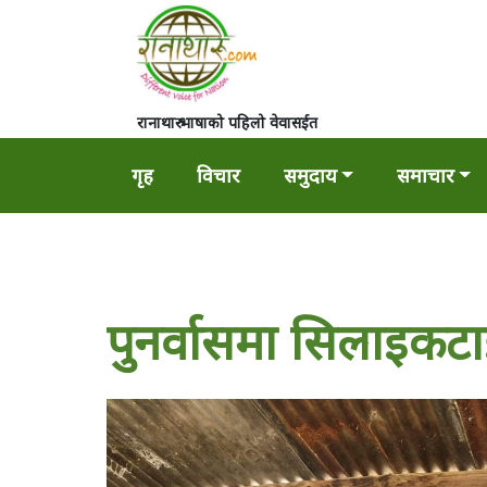
रानाथारु भाषाको पहिलो वेवासईत
गृह
विचार
समुदाय
समाचार
पुनर्वासमा सिलाइकट