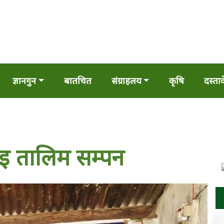
ज्ञानगुन
बातचित
संग्राहलय
कृषि
दस्ता
ाइ तालिम सम्पन