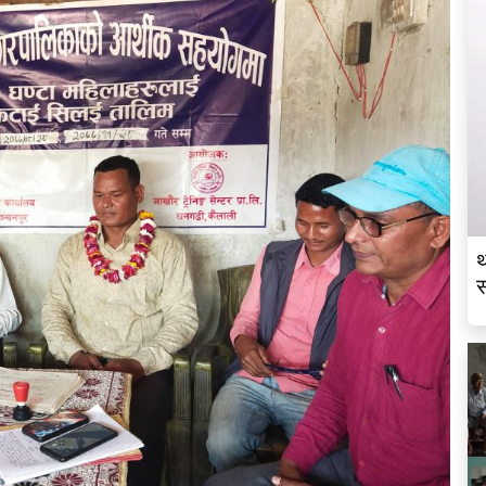
थ
स
व