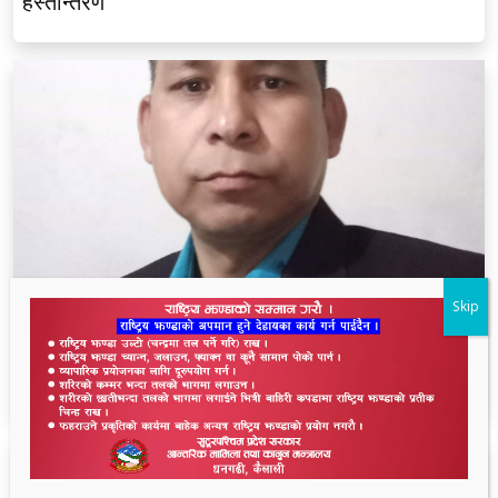
हस्तान्तरण
Skip
थारू आयोगमा रानाथारूको सहभागिता : संवैधानिक,
ऐतिहासिक र समावेशी दृष्टिकोणबाट विश्लेषण